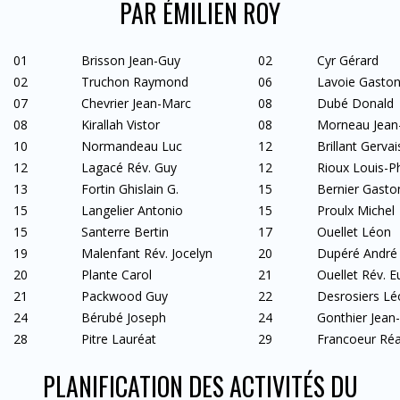
PAR ÉMILIEN ROY
01
Brisson Jean-Guy
02
Cyr Gérard
02
Truchon Raymond
06
Lavoie Gasto
07
Chevrier Jean-Marc
08
Dubé Donald
08
Kirallah Vistor
08
Morneau Jean-
10
Normandeau Luc
12
Brillant Gervai
12
Lagacé Rév. Guy
12
Rioux Louis-Ph
13
Fortin Ghislain G.
15
Bernier Gasto
15
Langelier Antonio
15
Proulx Michel
15
Santerre Bertin
17
Ouellet Léon
19
Malenfant Rév. Jocelyn
20
Dupéré André
20
Plante Carol
21
Ouellet Rév. E
21
Packwood Guy
22
Desrosiers Lé
24
Bérubé Joseph
24
Gonthier Jean
28
Pitre Lauréat
29
Francoeur Réa
PLANIFICATION DES ACTIVITÉS DU