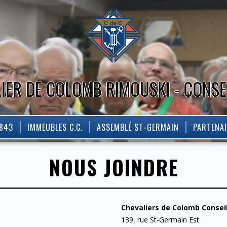
IER DE COLOMB RIMOUSKI - CONSE
2843
IMMEUBLES C.C.
ASSEMBLÉ ST-GERMAIN
PARTENA
NOUS JOINDRE
Chevaliers de Colomb Consei
139, rue St-Germain Est